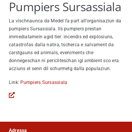
Pumpiers Sursassiala
Viver a Medel
La vischnaunca da Medel fa part all’organisaziun da
Turissem
pumpiers Sursassiala. Ils pumpiers prestan
immediatamein agid tier: incendis ed explosiuns,
catastrofas dalla natira, tscherca e salvament da
carstgauns ed animals, eveniments che
donnegeschan ni pericliteschan igl ambient sco era
acziuns el senn dil schurmetg dalla populaziun.
Link:
Pumpiers Sursassiala
Adressa