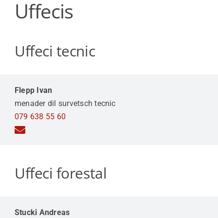
Uffecis
Viver a Medel
Turissem
Uffeci tecnic
Flepp Ivan
menader dil survetsch tecnic
079 638 55 60
Uffeci forestal
Stucki Andreas