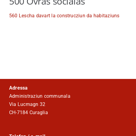
500 Ovras socialas
Viver a Medel
560 Lescha davart la construcziun da habitaziuns
Turissem
Adressa
Administraziun communala
Via Lucmagn 32
CH-7184 Curaglia