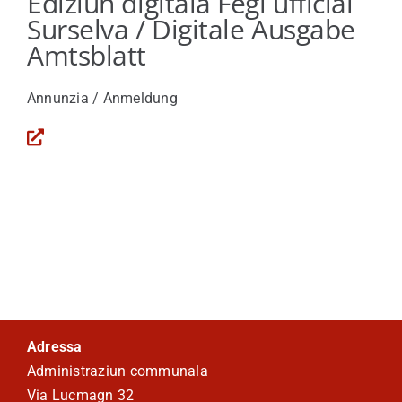
Ediziun digitala Fegl ufficial
Surselva / Digitale Ausgabe
Viver a Medel
Amtsblatt
Turissem
Annunzia / Anmeldung
Adressa
Administraziun communala
Via Lucmagn 32