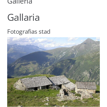
Galleria
Viver a Medel
Gallaria
Turissem
Fotografias stad