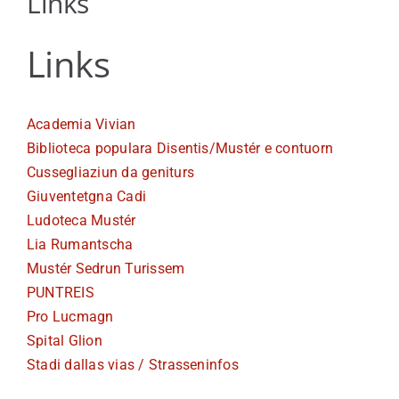
Links
Viver a Medel
Links
Turissem
Academia Vivian
Biblioteca populara Disentis/Mustér e contuorn
Cussegliaziun da geniturs
Giuventetgna Cadi
Ludoteca Mustér
Lia Rumantscha
Mustér Sedrun Turissem
PUNTREIS
Pro Lucmagn
Spital Glion
Stadi dallas vias / Strasseninfos