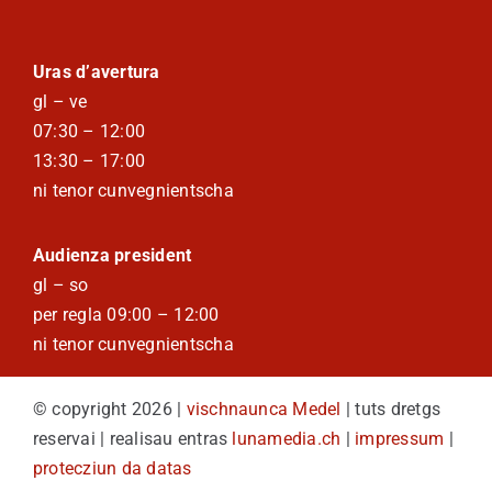
Uras d’avertura
gl – ve
07:30 – 12:00
13:30 – 17:00
ni tenor cunvegnientscha
Audienza president
gl – so
per regla 09:00 – 12:00
ni tenor cunvegnientscha
© copyright 2026 |
vischnaunca Medel
| tuts dretgs
reservai | realisau entras
lunamedia.ch
|
impressum
|
protecziun da datas