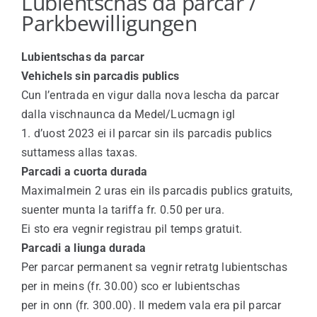
Lubientschas da parcar /
Parkbewilligungen
Viver a Medel
Lubientschas da parcar
Turissem
Vehichels sin parcadis publics
Cun l’entrada en vigur dalla nova lescha da parcar
dalla vischnaunca da Medel/Lucmagn igl
1. d’uost 2023 ei il parcar sin ils parcadis publics
suttamess allas taxas.
Parcadi a cuorta durada
Maximalmein 2 uras ein ils parcadis publics gratuits,
suenter munta la tariffa fr. 0.50 per ura.
Ei sto era vegnir registrau pil temps gratuit.
Parcadi a liunga durada
Per parcar permanent sa vegnir retratg lubientschas
per in meins (fr. 30.00) sco er lubientschas
per in onn (fr. 300.00). Il medem vala era pil parcar