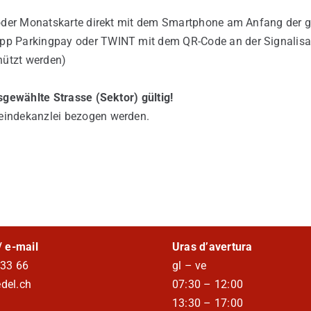
- oder Monatskarte direkt mit dem Smartphone am Anfang der g
pp Parkingpay oder TWINT mit dem QR-Code an der Signalisati
nützt werden)
sgewählte Strasse (Sektor) gültig!
eindekanzlei bezogen werden.
/ e-mail
Uras d’avertura
 33 66
gl – ve
del.ch
07:30 – 12:00
13:30 – 17:00