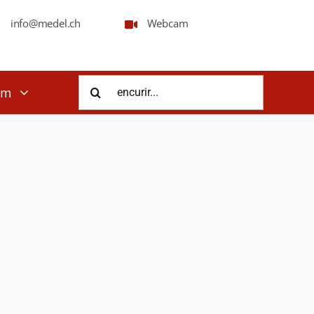
info@medel.ch
Webcam
Suche
em
nach: