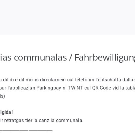
 vias communalas / Fahrbewilligu
a dil di e dil meins directamein cul telefonin l’entschatta dall
 sur l’applicaziun Parkingpay ni TWINT cul QR-Code vid la tabla
is)
igida!
r retratgas tier la canzlia communala.
_________________________