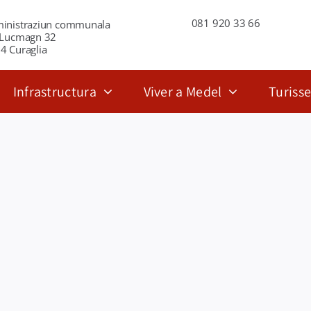
081 920 33 66
inistraziun communala
 Lucmagn 32
4 Curaglia
Infrastructura
Viver a Medel
Turiss