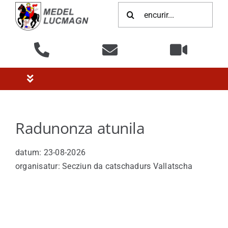
Zum
Suche
Inhalt
nach:
springen
Toggle
Navigation
Home
Radunonza atunila
Politica
datum: 23-08-2026
organisatur: Secziun da catschadurs Vallatscha
Administraziun
Infrastructura