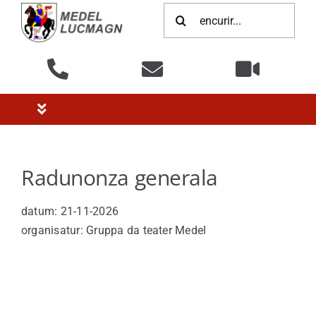
Zum
Suche
Inhalt
nach:
springen
Toggle
Navigation
Home
Radunonza generala
Politica
datum: 21-11-2026
organisatur: Gruppa da teater Medel
Administraziun
Infrastructura