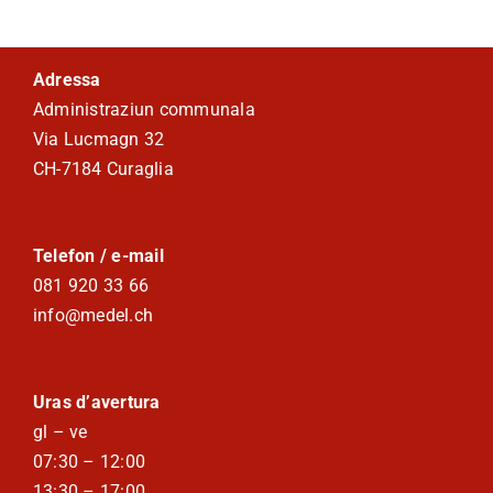
Viver a Medel
Adressa
Turissem
Administraziun communala
Via Lucmagn 32
CH-7184 Curaglia
Telefon / e-mail
081 920 33 66
info@medel.ch
Uras d’avertura
gl – ve
07:30 – 12:00
13:30 – 17:00