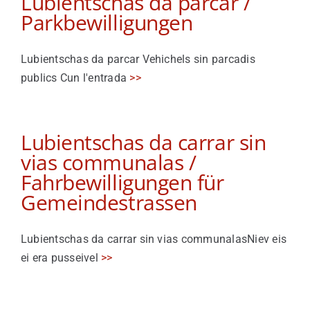
Lubientschas da parcar /
Parkbewilligungen
Viver a Medel
Lubientschas da parcar Vehichels sin parcadis
Turissem
publics Cun l'entrada
>>
Lubientschas da carrar sin
vias communalas /
Fahrbewilligungen für
Gemeindestrassen
Lubientschas da carrar sin vias communalasNiev eis
ei era pusseivel
>>